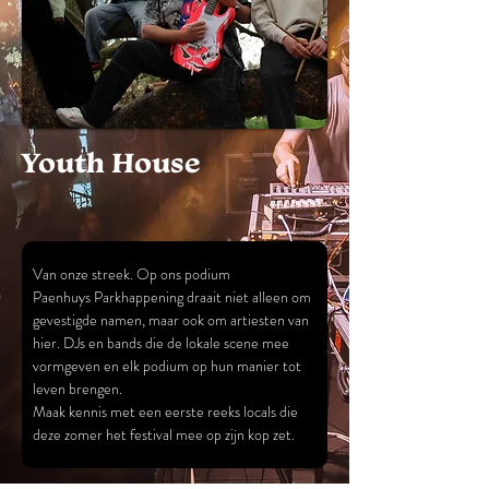
Youth House
Van onze streek. Op ons podium
Paenhuys Parkhappening draait niet alleen om 
gevestigde namen, maar ook om artiesten van 
hier. DJs en bands die de lokale scene mee 
vormgeven en elk podium op hun manier tot 
leven brengen.
Maak kennis met een eerste reeks locals die 
deze zomer het festival mee op zijn kop zet.